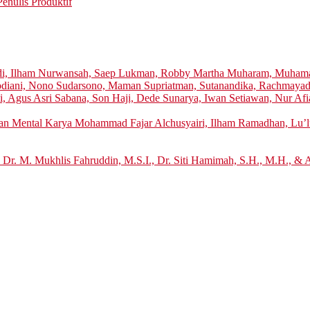
enulis Produktif
di, Ilham Nurwansah, Saep Lukman, Robby Martha Muharam, Muhamad
 Rodiani, Nono Sudarsono, Maman Supriatman, Sutanandika, Rachmaya
i, Agus Asri Sabana, Son Haji, Dede Sunarya, Iwan Setiawan, Nur Afi
tan Mental Karya Mohammad Fajar Alchusyairi, Ilham Ramadhan, Lu’lu
 Dr. M. Mukhlis Fahruddin, M.S.I., Dr. Siti Hamimah, S.H., M.H., & 