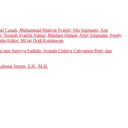
 Casadi, Muhammad Hidayat Syarief, Oki Suprianto, Aris
di, Teuguh Syaeful Adnan, Mardani Ahmad, Arief Amarudin, Fendy
atin Editor: Mi’raj Dodi Kurniawan
’atus Saniyya Fadhila, Avanda Chintya Cahyaning Putri, dan
Adrenal Stezen, S.H., M.H.