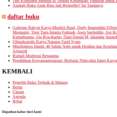
Tips Konsisten Menulis di Tengah Kesibukan: Panduan untuk P
Apakah Buku Anda Bisa Jadi Bestseller? Ini Tandanya
daftar buku
Gubenur Rakyat Karya Muslich Basri, Dudy Imanuddin Effen
Mustaqim, Tresi Tiara Intania Fatimah, Asep Saefuddin, Ani
Kartadisastra, Aja Rowikarim, Dani Danial M, Iskandar Junaed
Oligarkopolis Karya Nanang Farid Syam
Mindfulness Islami: 40 Sabda Nabi untuk Healing dan Keseha
Arjunedi
Rumah Moderasi Beragama
Pendidikan Kewarganegaraan: Berbasis Nilai-nilai Islam Karya
KEMBALI
Penerbit Buku Terbaik di Malang
Berita
Ulasan
Agenda
Rehat
Dapatkan kabar dari kami