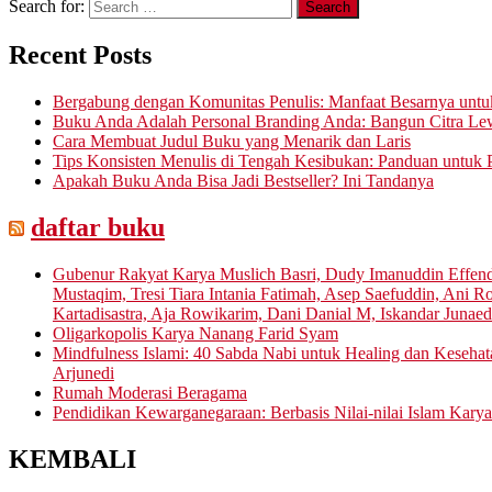
Search for:
Recent Posts
Bergabung dengan Komunitas Penulis: Manfaat Besarnya untu
Buku Anda Adalah Personal Branding Anda: Bangun Citra Lew
Cara Membuat Judul Buku yang Menarik dan Laris
Tips Konsisten Menulis di Tengah Kesibukan: Panduan untuk P
Apakah Buku Anda Bisa Jadi Bestseller? Ini Tandanya
daftar buku
Gubenur Rakyat Karya Muslich Basri, Dudy Imanuddin Effen
Mustaqim, Tresi Tiara Intania Fatimah, Asep Saefuddin, Ani
Kartadisastra, Aja Rowikarim, Dani Danial M, Iskandar Junaed
Oligarkopolis Karya Nanang Farid Syam
Mindfulness Islami: 40 Sabda Nabi untuk Healing dan Keseha
Arjunedi
Rumah Moderasi Beragama
Pendidikan Kewarganegaraan: Berbasis Nilai-nilai Islam Karya
KEMBALI