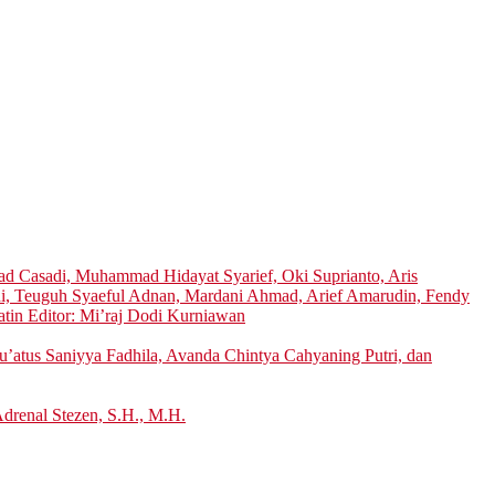
 Casadi, Muhammad Hidayat Syarief, Oki Suprianto, Aris
di, Teuguh Syaeful Adnan, Mardani Ahmad, Arief Amarudin, Fendy
atin Editor: Mi’raj Dodi Kurniawan
’atus Saniyya Fadhila, Avanda Chintya Cahyaning Putri, dan
Adrenal Stezen, S.H., M.H.