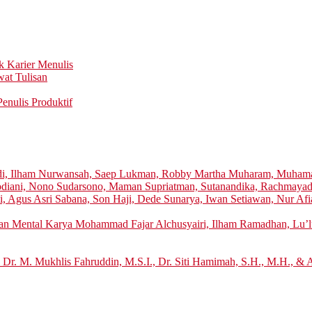
k Karier Menulis
at Tulisan
enulis Produktif
di, Ilham Nurwansah, Saep Lukman, Robby Martha Muharam, Muhamad
 Rodiani, Nono Sudarsono, Maman Supriatman, Sutanandika, Rachmaya
i, Agus Asri Sabana, Son Haji, Dede Sunarya, Iwan Setiawan, Nur Afi
tan Mental Karya Mohammad Fajar Alchusyairi, Ilham Ramadhan, Lu’lu
 Dr. M. Mukhlis Fahruddin, M.S.I., Dr. Siti Hamimah, S.H., M.H., & 