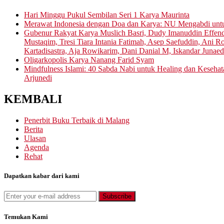
Hari Minggu Pukul Sembilan Seri 1 Karya Maurinta
Merawat Indonesia dengan Doa dan Karya: NU Mengabdi un
Gubenur Rakyat Karya Muslich Basri, Dudy Imanuddin Effen
Mustaqim, Tresi Tiara Intania Fatimah, Asep Saefuddin, Ani
Kartadisastra, Aja Rowikarim, Dani Danial M, Iskandar Junaed
Oligarkopolis Karya Nanang Farid Syam
Mindfulness Islami: 40 Sabda Nabi untuk Healing dan Keseha
Arjunedi
KEMBALI
Penerbit Buku Terbaik di Malang
Berita
Ulasan
Agenda
Rehat
Dapatkan kabar dari kami
Temukan Kami