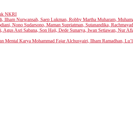
tuk NKRI
di, Ilham Nurwansah, Saep Lukman, Robby Martha Muharam, Muhamad
 Rodiani, Nono Sudarsono, Maman Supriatman, Sutanandika, Rachmaya
i, Agus Asri Sabana, Son Haji, Dede Sunarya, Iwan Setiawan, Nur Afi
tan Mental Karya Mohammad Fajar Alchusyairi, Ilham Ramadhan, Lu’lu