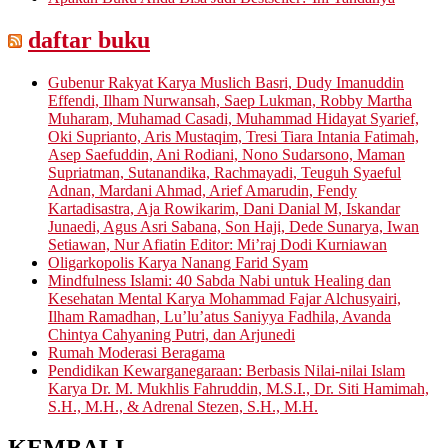
daftar buku
Gubenur Rakyat Karya Muslich Basri, Dudy Imanuddin
Effendi, Ilham Nurwansah, Saep Lukman, Robby Martha
Muharam, Muhamad Casadi, Muhammad Hidayat Syarief,
Oki Suprianto, Aris Mustaqim, Tresi Tiara Intania Fatimah,
Asep Saefuddin, Ani Rodiani, Nono Sudarsono, Maman
Supriatman, Sutanandika, Rachmayadi, Teuguh Syaeful
Adnan, Mardani Ahmad, Arief Amarudin, Fendy
Kartadisastra, Aja Rowikarim, Dani Danial M, Iskandar
Junaedi, Agus Asri Sabana, Son Haji, Dede Sunarya, Iwan
Setiawan, Nur Afiatin Editor: Mi’raj Dodi Kurniawan
Oligarkopolis Karya Nanang Farid Syam
Mindfulness Islami: 40 Sabda Nabi untuk Healing dan
Kesehatan Mental Karya Mohammad Fajar Alchusyairi,
Ilham Ramadhan, Lu’lu’atus Saniyya Fadhila, Avanda
Chintya Cahyaning Putri, dan Arjunedi
Rumah Moderasi Beragama
Pendidikan Kewarganegaraan: Berbasis Nilai-nilai Islam
Karya Dr. M. Mukhlis Fahruddin, M.S.I., Dr. Siti Hamimah,
S.H., M.H., & Adrenal Stezen, S.H., M.H.