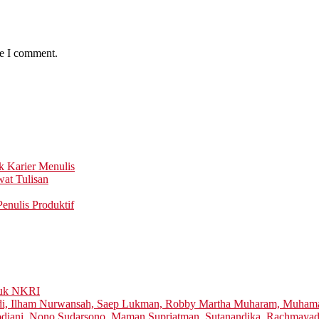
me I comment.
k Karier Menulis
at Tulisan
enulis Produktif
tuk NKRI
di, Ilham Nurwansah, Saep Lukman, Robby Martha Muharam, Muhamad
 Rodiani, Nono Sudarsono, Maman Supriatman, Sutanandika, Rachmaya