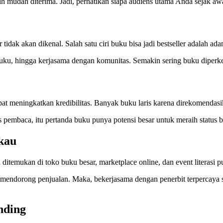
ih mudah diterima. Jadi, perhatikan siapa audiens utama Anda sejak aw
dak akan dikenal. Salah satu ciri buku bisa jadi bestseller adalah ada
 buku, hingga kerjasama dengan komunitas. Semakin sering buku diperk
at meningkatkan kredibilitas. Banyak buku laris karena direkomendasi
 pembaca, itu pertanda buku punya potensi besar untuk meraih status be
kau
ditemukan di toko buku besar, marketplace online, dan event literasi p
u mendorong penjualan. Maka, bekerjasama dengan penerbit terpercaya 
nding