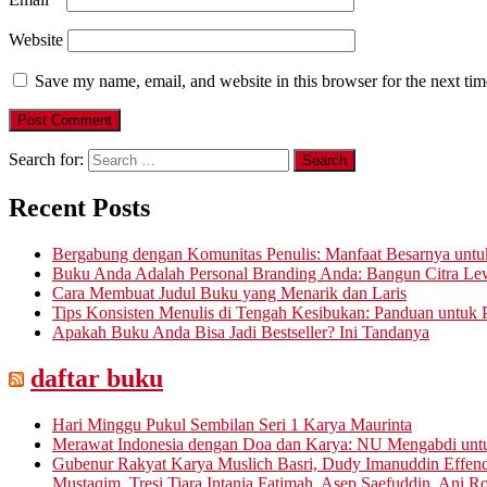
Website
Save my name, email, and website in this browser for the next ti
Search for:
Recent Posts
Bergabung dengan Komunitas Penulis: Manfaat Besarnya untu
Buku Anda Adalah Personal Branding Anda: Bangun Citra Lew
Cara Membuat Judul Buku yang Menarik dan Laris
Tips Konsisten Menulis di Tengah Kesibukan: Panduan untuk P
Apakah Buku Anda Bisa Jadi Bestseller? Ini Tandanya
daftar buku
Hari Minggu Pukul Sembilan Seri 1 Karya Maurinta
Merawat Indonesia dengan Doa dan Karya: NU Mengabdi un
Gubenur Rakyat Karya Muslich Basri, Dudy Imanuddin Effen
Mustaqim, Tresi Tiara Intania Fatimah, Asep Saefuddin, Ani