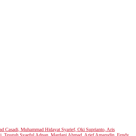
 Casadi, Muhammad Hidayat Syarief, Oki Suprianto, Aris
di, Teuguh Syaeful Adnan, Mardani Ahmad, Arief Amarudin, Fendy