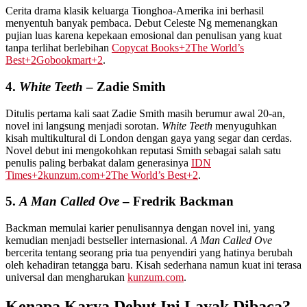
Cerita drama klasik keluarga Tionghoa-Amerika ini berhasil
menyentuh banyak pembaca. Debut Celeste Ng memenangkan
pujian luas karena kepekaan emosional dan penulisan yang kuat
tanpa terlihat berlebihan
Copycat Books
+2
The World’s
Best
+2
Gobookmart
+2
.
4.
White Teeth
– Zadie Smith
Ditulis pertama kali saat Zadie Smith masih berumur awal 20-an,
novel ini langsung menjadi sorotan.
White Teeth
menyuguhkan
kisah multikultural di London dengan gaya yang segar dan cerdas.
Novel debut ini mengokohkan reputasi Smith sebagai salah satu
penulis paling berbakat dalam generasinya
IDN
Times
+2
kunzum.com
+2
The World’s Best
+2
.
5.
A Man Called Ove
– Fredrik Backman
Backman memulai karier penulisannya dengan novel ini, yang
kemudian menjadi bestseller internasional.
A Man Called Ove
bercerita tentang seorang pria tua penyendiri yang hatinya berubah
oleh kehadiran tetangga baru. Kisah sederhana namun kuat ini terasa
universal dan mengharukan
kunzum.com
.
Kenapa Karya Debut Ini Layak Dibaca?