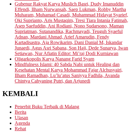
Gubenur Rakyat Karya Muslich Basri, Dudy Imanuddin
Effendi, Ilham Nurwansah, Saep Lukman, Robby Martha
Muharam, Muhamad Casadi, Muhammad Hidayat Syarief,
Oki Suprianto, Aris Mustaqim, Tresi Tiara Intania Fatimah,
Asep Saefuddin, Ani Rodiani, Nono Sudarsono, Maman
Supriatman, Sutanandika, Rachmayadi, Teuguh Syaeful
Adnan, Mardani Ahmad, Arief Amarudin, Fendy
Kartadisastra, Aja Rowikarim, Dani Danial M, Iskandar
Junaedi, Agus Asri Sabana, Son Haji, Dede Sunarya, Iwan
Setiawan, Nur Afiatin Editor: Mi’raj Dodi Kurniawan
Oligarkopolis Karya Nanang Farid Syam
Mindfulness Islami: 40 Sabda Nabi untuk Healing dan
Kesehatan Mental Karya Mohammad Fajar Alchusyairi,
Ilham Ramadhan, Lu’lu’atus Saniyya Fadhila, Avanda
Chintya Cahyaning Putri, dan Arjunedi
KEMBALI
Penerbit Buku Terbaik di Malang
Berita
Ulasan
Agenda
Rehat