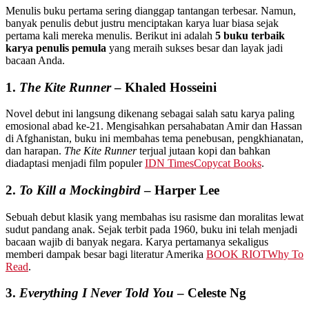
Menulis buku pertama sering dianggap tantangan terbesar. Namun,
banyak penulis debut justru menciptakan karya luar biasa sejak
pertama kali mereka menulis. Berikut ini adalah
5 buku terbaik
karya penulis pemula
yang meraih sukses besar dan layak jadi
bacaan Anda.
1.
The Kite Runner
– Khaled Hosseini
Novel debut ini langsung dikenang sebagai salah satu karya paling
emosional abad ke-21. Mengisahkan persahabatan Amir dan Hassan
di Afghanistan, buku ini membahas tema penebusan, pengkhianatan,
dan harapan.
The Kite Runner
terjual jutaan kopi dan bahkan
diadaptasi menjadi film populer
IDN Times
Copycat Books
.
2.
To Kill a Mockingbird
– Harper Lee
Sebuah debut klasik yang membahas isu rasisme dan moralitas lewat
sudut pandang anak. Sejak terbit pada 1960, buku ini telah menjadi
bacaan wajib di banyak negara. Karya pertamanya sekaligus
memberi dampak besar bagi literatur Amerika
BOOK RIOT
Why To
Read
.
3.
Everything I Never Told You
– Celeste Ng