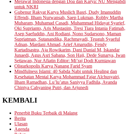
Merawat Indonesia dengan Doa dan Karya: NU Mengabdi
untuk NKRI
Gubenur Rakyat Karya Muslich Basri, Dudy Imanuddin
Effendi, Ilham Nurwansah, Saep Lukman, Robby Martha
Muharam, Muhamad Casadi, Muhammad Hidayat Syarief,
Oki Suprianto, Aris Mustaqim, Tresi Tiara Intania Fatimah,
Asep Saefuddin, Ani Rodiani, Nono Sudarsono, Maman
Supriatman, Sutanandika, Rachmayadi, Teuguh Syaeful
Adnan, Mardani Ahmad, Arief Amarudin, Fendy
Kartadisastra, Aja Rowikarim, Dani Danial M, Iskandar
Junaedi, Agus Asri Sabana, Son Haji, Dede Sunarya, Iwan
Setiawan, Nur Afiatin Editor: Mi’raj Dodi Kurniawan
Oligarkopolis Karya Nanang Farid Syam
Mindfulness Islami: 40 Sabda Nabi untuk Healing dan
Kesehatan Mental Karya Mohammad Fajar Alchusyairi,
Ilham Ramadhan, Lu’lu’atus Saniyya Fadhila, Avanda
Chintya Cahyaning Putri, dan Arjunedi
KEMBALI
Penerbit Buku Terbaik di Malang
Berita
Ulasan
Agenda