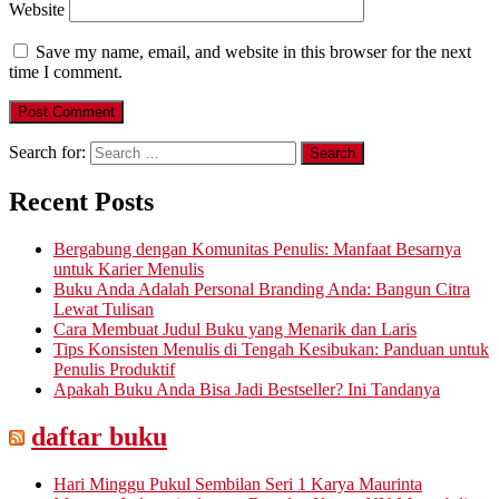
Website
Save my name, email, and website in this browser for the next
time I comment.
Search for:
Recent Posts
Bergabung dengan Komunitas Penulis: Manfaat Besarnya
untuk Karier Menulis
Buku Anda Adalah Personal Branding Anda: Bangun Citra
Lewat Tulisan
Cara Membuat Judul Buku yang Menarik dan Laris
Tips Konsisten Menulis di Tengah Kesibukan: Panduan untuk
Penulis Produktif
Apakah Buku Anda Bisa Jadi Bestseller? Ini Tandanya
daftar buku
Hari Minggu Pukul Sembilan Seri 1 Karya Maurinta