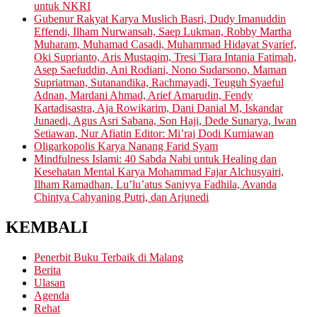
untuk NKRI
Gubenur Rakyat Karya Muslich Basri, Dudy Imanuddin
Effendi, Ilham Nurwansah, Saep Lukman, Robby Martha
Muharam, Muhamad Casadi, Muhammad Hidayat Syarief,
Oki Suprianto, Aris Mustaqim, Tresi Tiara Intania Fatimah,
Asep Saefuddin, Ani Rodiani, Nono Sudarsono, Maman
Supriatman, Sutanandika, Rachmayadi, Teuguh Syaeful
Adnan, Mardani Ahmad, Arief Amarudin, Fendy
Kartadisastra, Aja Rowikarim, Dani Danial M, Iskandar
Junaedi, Agus Asri Sabana, Son Haji, Dede Sunarya, Iwan
Setiawan, Nur Afiatin Editor: Mi’raj Dodi Kurniawan
Oligarkopolis Karya Nanang Farid Syam
Mindfulness Islami: 40 Sabda Nabi untuk Healing dan
Kesehatan Mental Karya Mohammad Fajar Alchusyairi,
Ilham Ramadhan, Lu’lu’atus Saniyya Fadhila, Avanda
Chintya Cahyaning Putri, dan Arjunedi
KEMBALI
Penerbit Buku Terbaik di Malang
Berita
Ulasan
Agenda
Rehat