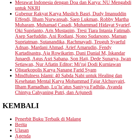
Merawat Indonesia dengan Doa dan Karya: NU Mengabdi
untuk NKRI
Gubenur Rakyat Karya Muslich Basri, Dudy Imanuddin
Effendi, Ilham Nurwansah, Saep Lukman, Robby Martha
Muharam, Muhamad Casadi, Muhammad Hidayat Syarief,
Oki Suprianto, Aris Mustaqim, Tresi Tiara Intania Fatimah,
Asep Saefuddin, Ani Rodiani, Nono Sudarsono, Maman
Supriatman, Sutanandika, Rachmayadi, Teuguh Syaeful
Adnan, Mardani Ahmad, Arief Amarudin, Fendy
Kartadisastra, Aja Rowikarim, Dani Danial M, Iskandar
Junaedi, Agus Asri Sabana, Son Haji, Dede Sunarya, Iwan
Setiawan, Nur Afiatin Editor: Mi’raj Dodi Kurniawan
Oligarkopolis Karya Nanang Farid Syam
Mindfulness Islami: 40 Sabda Nabi untuk Healing dan
Kesehatan Mental Karya Mohammad Fajar Alchusyairi,
Ilham Ramadhan, Lu’lu’atus Saniyya Fadhila, Avanda
Chintya Cahyaning Putri, dan Arjunedi
KEMBALI
Penerbit Buku Terbaik di Malang
Berita
Ulasan
Agenda