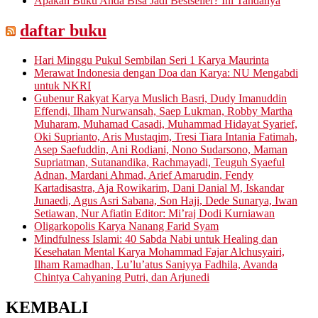
Apakah Buku Anda Bisa Jadi Bestseller? Ini Tandanya
daftar buku
Hari Minggu Pukul Sembilan Seri 1 Karya Maurinta
Merawat Indonesia dengan Doa dan Karya: NU Mengabdi
untuk NKRI
Gubenur Rakyat Karya Muslich Basri, Dudy Imanuddin
Effendi, Ilham Nurwansah, Saep Lukman, Robby Martha
Muharam, Muhamad Casadi, Muhammad Hidayat Syarief,
Oki Suprianto, Aris Mustaqim, Tresi Tiara Intania Fatimah,
Asep Saefuddin, Ani Rodiani, Nono Sudarsono, Maman
Supriatman, Sutanandika, Rachmayadi, Teuguh Syaeful
Adnan, Mardani Ahmad, Arief Amarudin, Fendy
Kartadisastra, Aja Rowikarim, Dani Danial M, Iskandar
Junaedi, Agus Asri Sabana, Son Haji, Dede Sunarya, Iwan
Setiawan, Nur Afiatin Editor: Mi’raj Dodi Kurniawan
Oligarkopolis Karya Nanang Farid Syam
Mindfulness Islami: 40 Sabda Nabi untuk Healing dan
Kesehatan Mental Karya Mohammad Fajar Alchusyairi,
Ilham Ramadhan, Lu’lu’atus Saniyya Fadhila, Avanda
Chintya Cahyaning Putri, dan Arjunedi
KEMBALI